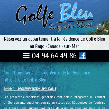
Réservez un appartement à la résidence Le Golfe Bleu
au Rayol-Canadel-sur-Mer
04 94 64 49 86
Conditions Générales de Vente de la Résidence
hôtelière Le Golfe Bleu
Article 1 – REGLEMENTATION APPLICABLE
Les présentes conditions générales font partie intégrante du contrat
d’hébergement, lequel est soumis au statut des Résidences de Tourisme
en France sans aucune possibilité de maintien dans les lieux ni de