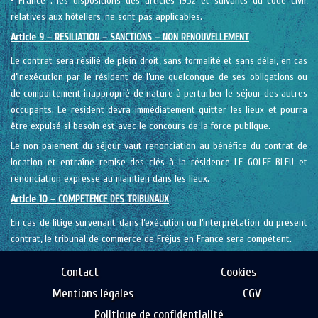
• France : les dispositions des articles 1952 et suivants du code civil,
relatives aux hôteliers, ne sont pas applicables.
Article 9 – RESILIATION – SANCTIONS – NON RENOUVELLEMENT
Le contrat sera résilié de plein droit, sans formalité et sans délai, en cas
d’inexécution par le résident de l’une quelconque de ses obligations ou
de comportement inapproprié de nature à perturber le séjour des autres
occupants. Le résident devra immédiatement quitter les lieux et pourra
être expulsé si besoin est avec le concours de la force publique.
Le non paiement du séjour vaut renonciation au bénéfice du contrat de
location et entraîne remise des clés à la résidence LE GOLFE BLEU et
renonciation expresse au maintien dans les lieux.
Article 10 – COMPETENCE DES TRIBUNAUX
En cas de litige survenant dans l’exécution ou l’interprétation du présent
contrat, le tribunal de commerce de Fréjus en France sera compétent.
Contact
Cookies
Mentions légales
CGV
Politique de confidentialité